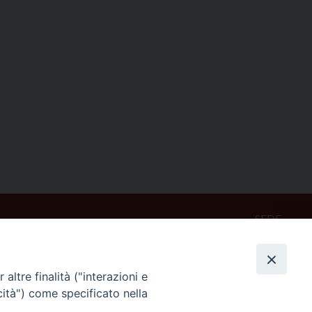
SEDE
Piazza Mario Dottori, 14
02047 Poggio Mirteto (Rieti)
altre finalità ("interazioni e
cità") come specificato nella
CONTATTI