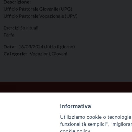
Descrizione:
Ufficio Pastorale Giovanile (UPG)
Ufficio Pastorale Vocazionale (UPV)
Esercizi Spirituali
Farfa
Data:
16/03/2024
(tutto il giorno)
Categorie:
Vocazioni, Giovani
Informativa
Utilizziamo cookie o tecnologie s
funzionalità semplici", "miglior
cookie policy.