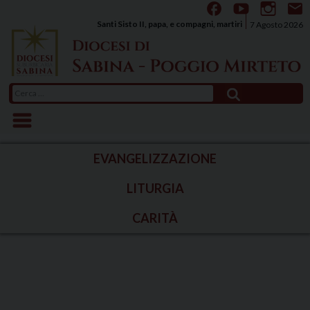
Skip
to
Santi Sisto II, papa, e compagni, martiri
7 Agosto 2026
content
Ricerca
per:
EVANGELIZZAZIONE
LITURGIA
CARITÀ