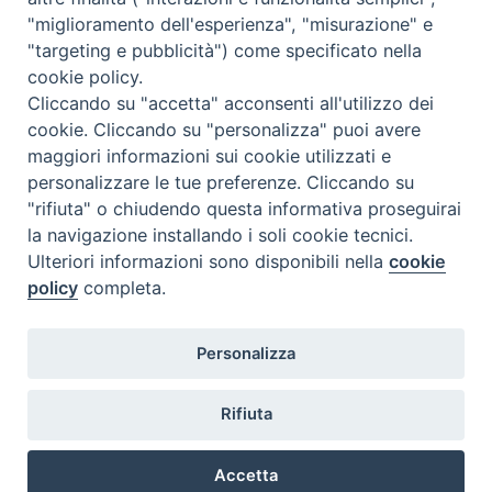
"miglioramento dell'esperienza", "misurazione" e
"targeting e pubblicità") come specificato nella
cookie policy.
Cliccando su "accetta" acconsenti all'utilizzo dei
cookie. Cliccando su "personalizza" puoi avere
maggiori informazioni sui cookie utilizzati e
personalizzare le tue preferenze. Cliccando su
SEDE
"rifiuta" o chiudendo questa informativa proseguirai
Piazza Mario Dottori, 14
la navigazione installando i soli cookie tecnici.
02047 Poggio Mirteto (Rieti)
Ulteriori informazioni sono disponibili nella
cookie
policy
completa.
CONTATTI
Personalizza
diocesi@diocesisabina.it
0765.24019
Rifiuta
NOTE LEGALI:
Accetta
consulta da qui