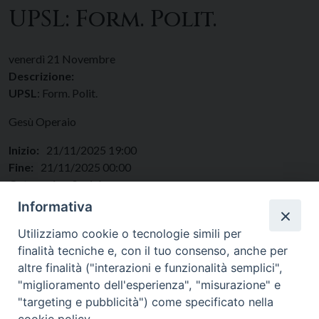
UPSL: Form. Polit.
venerdì
21
Novembre
Descrizione:
UPSL
: Form. Polit.
Gesù Operaio
Inizio:
21/11/2025 19:00
Fine:
21/11/2025 00:00
Categorie:
Sociale
Regione:
Lazio
Informativa
Paese:
Italia
Utilizziamo cookie o tecnologie simili per
finalità tecniche e, con il tuo consenso, anche per
altre finalità ("interazioni e funzionalità semplici",
"miglioramento dell'esperienza", "misurazione" e
"targeting e pubblicità") come specificato nella
cookie policy.