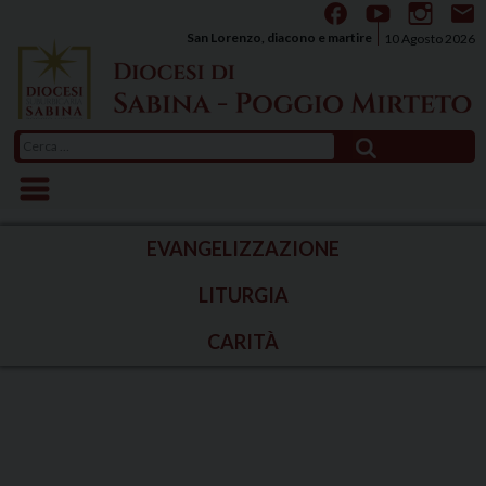
Skip
to
San Lorenzo, diacono e martire
10 Agosto 2026
content
Ricerca
per:
EVANGELIZZAZIONE
LITURGIA
CARITÀ