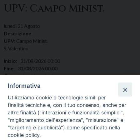
UPV: Campo Minist.
lunedì
31
Agosto
Descrizione:
UPV
: Campo Minist.
S. Valentino
Inizio:
31/08/2026 00:00
Fine:
31/08/2026 00:00
Categorie:
Vocazioni
Regione:
Lazio
Informativa
Paese:
Italia
Utilizziamo cookie o tecnologie simili per
finalità tecniche e, con il tuo consenso, anche per
altre finalità ("interazioni e funzionalità semplici",
"miglioramento dell'esperienza", "misurazione" e
"targeting e pubblicità") come specificato nella
cookie policy.