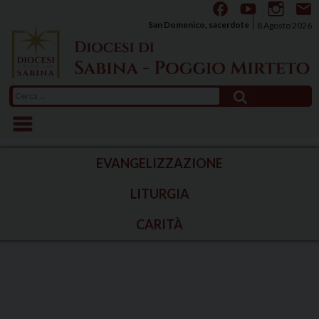
Skip
to
San Domenico, sacerdote
8 Agosto 2026
content
Ricerca
per:
EVANGELIZZAZIONE
LITURGIA
CARITÀ