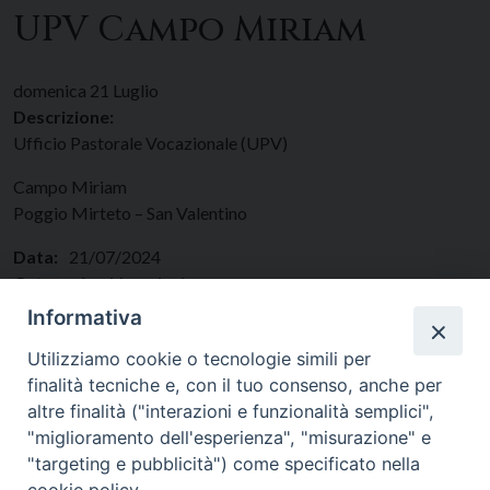
UPV Campo Miriam
domenica
21
Luglio
Descrizione:
Ufficio Pastorale Vocazionale (UPV)
Campo Miriam
Poggio Mirteto – San Valentino
Data:
21/07/2024
Categorie:
Vocazioni
Regione:
Lazio
Informativa
Paese:
Italia
Utilizziamo cookie o tecnologie simili per
finalità tecniche e, con il tuo consenso, anche per
altre finalità ("interazioni e funzionalità semplici",
"miglioramento dell'esperienza", "misurazione" e
"targeting e pubblicità") come specificato nella
cookie policy.