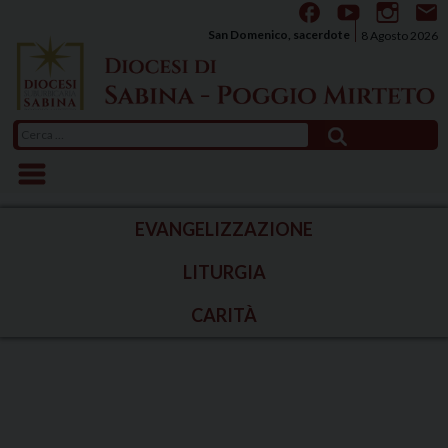
Skip
to
San Domenico, sacerdote
8 Agosto 2026
content
Ricerca
per:
EVANGELIZZAZIONE
LITURGIA
CARITÀ