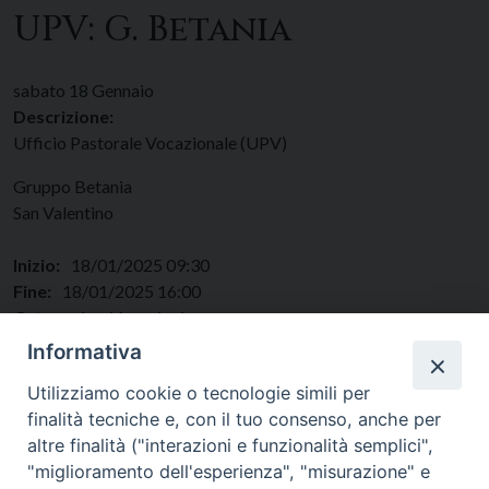
UPV: G. Betania
sabato
18
Gennaio
Descrizione:
Ufficio Pastorale Vocazionale (UPV)
Gruppo Betania
San Valentino
Inizio:
18/01/2025 09:30
Fine:
18/01/2025 16:00
Categorie:
Vocazioni
Regione:
Lazio
Informativa
Paese:
Italia
Utilizziamo cookie o tecnologie simili per
finalità tecniche e, con il tuo consenso, anche per
altre finalità ("interazioni e funzionalità semplici",
"miglioramento dell'esperienza", "misurazione" e