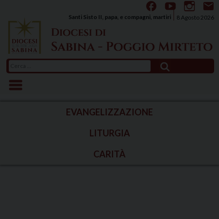
Skip
to
Santi Sisto II, papa, e compagni, martiri
8 Agosto 2026
content
Ricerca
per:
EVANGELIZZAZIONE
LITURGIA
CARITÀ