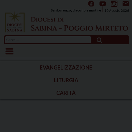
Skip
to
San Lorenzo, diacono e martire
10 Agosto 2026
content
Ricerca
per:
EVANGELIZZAZIONE
LITURGIA
CARITÀ