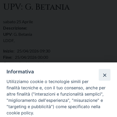
UPV: G. Betania
sabato
25
Aprile
Descrizione:
UPV
: G. Betania
LDDF,
Inizio:
25/04/2026 09:30
Fine:
25/04/2026 00:00
Categorie:
Vocazioni
Regione:
Lazio
Informativa
Paese:
Italia
Utilizziamo cookie o tecnologie simili per
finalità tecniche e, con il tuo consenso, anche per
altre finalità ("interazioni e funzionalità semplici",
"miglioramento dell'esperienza", "misurazione" e
"targeting e pubblicità") come specificato nella
cookie policy.