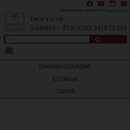
Skip
to
San Domenico, sacerdote
8 Agosto 2026
content
Ricerca
per:
EVANGELIZZAZIONE
LITURGIA
CARITÀ