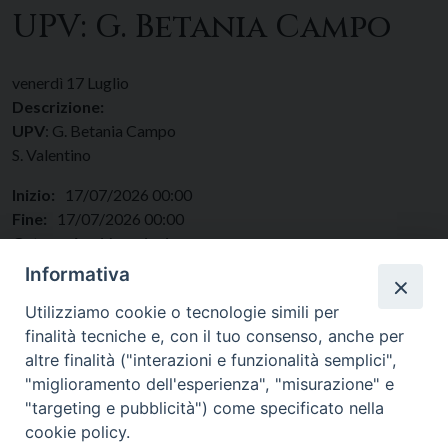
UPV: G. Betania Campo
venerdì
17
Luglio
Descrizione:
UPV
: G. Betania Campo
S. Valentino
Inizio:
17/07/2026 00:00
Fine:
17/07/2026 00:00
Categorie:
Vocazioni
Regione:
Lazio
Informativa
Paese:
Italia
Utilizziamo cookie o tecnologie simili per
finalità tecniche e, con il tuo consenso, anche per
altre finalità ("interazioni e funzionalità semplici",
"miglioramento dell'esperienza", "misurazione" e
"targeting e pubblicità") come specificato nella
cookie policy.