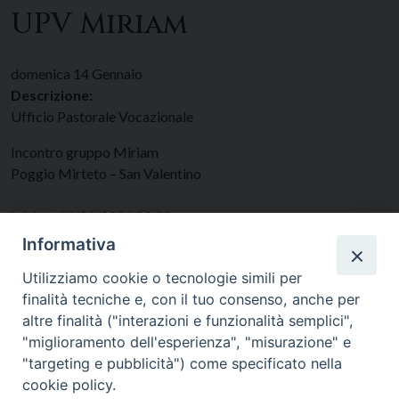
UPV Miriam
domenica
14
Gennaio
Descrizione:
Ufficio Pastorale Vocazionale
Incontro gruppo Miriam
Poggio Mirteto – San Valentino
Inizio:
14/01/2024 09:00
Fine:
14/01/2024 00:00
Informativa
Categorie:
Vocazioni
Utilizziamo cookie o tecnologie simili per
finalità tecniche e, con il tuo consenso, anche per
altre finalità ("interazioni e funzionalità semplici",
"miglioramento dell'esperienza", "misurazione" e
"targeting e pubblicità") come specificato nella
cookie policy.