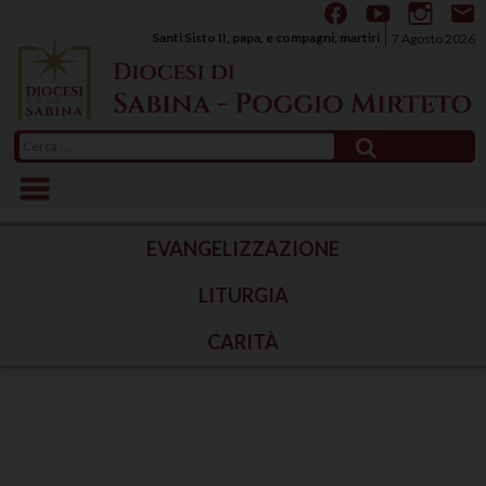
Skip
to
Santi Sisto II, papa, e compagni, martiri
7 Agosto 2026
content
Ricerca
per:
EVANGELIZZAZIONE
LITURGIA
CARITÀ