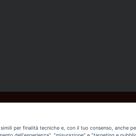
imili per finalità tecniche e, con il tuo consenso, anche per 
amento dell'esperienza", "misurazione" e "targeting e pubbli