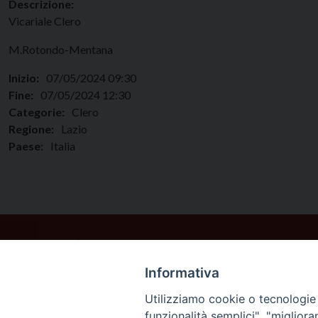
Descrizione:
Vicariale Clero
M.Rotondo-Mentana
Inizio:
07/05/2024 09:30
Fine:
07/05/2024 12:30
Categorie:
Clero
Regione:
Lazio
Paese:
Italia
Informativa
Utilizziamo cookie o tecnologie s
funzionalità semplici", "miglior