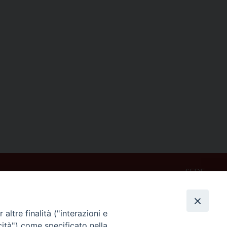
SEDE
Piazza Mario Dottori, 14
02047 Poggio Mirteto (Rieti)
altre finalità ("interazioni e
cità") come specificato nella