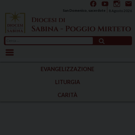
Skip
to
San Domenico, sacerdote
8 Agosto 2026
content
Ricerca
per:
EVANGELIZZAZIONE
LITURGIA
CARITÀ