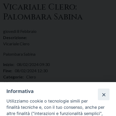
Vicariale Clero:
Palombara Sabina
giovedì
8
Febbraio
Descrizione:
Vicariale Clero
Palombara Sabina
Inizio:
08/02/2024 09:30
Fine:
08/02/2024 12:30
Categorie:
Clero
Allegati:
Regione:
Lazio
Informativa
Paese:
Italia
Utilizziamo cookie o tecnologie simili per
finalità tecniche e, con il tuo consenso, anche per
altre finalità ("interazioni e funzionalità semplici",