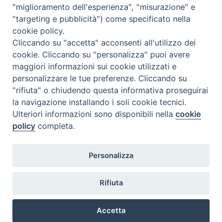
"miglioramento dell'esperienza", "misurazione" e
"targeting e pubblicità") come specificato nella
cookie policy.
Cliccando su "accetta" acconsenti all'utilizzo dei
cookie. Cliccando su "personalizza" puoi avere
maggiori informazioni sui cookie utilizzati e
personalizzare le tue preferenze. Cliccando su
SEDE
"rifiuta" o chiudendo questa informativa proseguirai
Piazza Mario Dottori, 14
la navigazione installando i soli cookie tecnici.
02047 Poggio Mirteto (Rieti)
Ulteriori informazioni sono disponibili nella
cookie
policy
completa.
CONTATTI
Personalizza
diocesi@diocesisabina.it
0765.24019
Rifiuta
NOTE LEGALI:
Accetta
consulta da qui