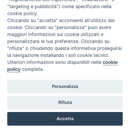
"targeting e pubblicità") come specificato nella
cookie policy.
Cliccando su "accetta" acconsenti all'utilizzo dei
cookie. Cliccando su "personalizza" puoi avere
maggiori informazioni sui cookie utilizzati e
personalizzare le tue preferenze. Cliccando su
SEDE
"rifiuta" o chiudendo questa informativa proseguirai
Piazza Mario Dottori, 14
la navigazione installando i soli cookie tecnici.
02047 Poggio Mirteto (Rieti)
Ulteriori informazioni sono disponibili nella
cookie
policy
completa.
CONTATTI
Personalizza
diocesi@diocesisabina.it
0765.24019
Rifiuta
NOTE LEGALI:
Accetta
consulta da qui
Preferenze Cookie