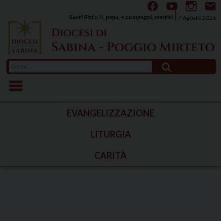
Skip
to
Santi Sisto II, papa, e compagni, martiri
7 Agosto 2026
content
Ricerca
per:
EVANGELIZZAZIONE
LITURGIA
CARITÀ