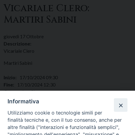
Vicariale Clero:
Martiri Sabini
giovedì
17
Ottobre
Descrizione:
Vicariale Clero
Martiri Sabini
Inizio:
17/10/2024 09:30
Fine:
17/10/2024 12:30
Categorie:
Clero
Regione:
Lazio
Informativa
Paese:
Italia
Utilizziamo cookie o tecnologie simili per
finalità tecniche e, con il tuo consenso, anche per
altre finalità ("interazioni e funzionalità semplici",
"miglioramento dell'esperienza", "misurazione" e