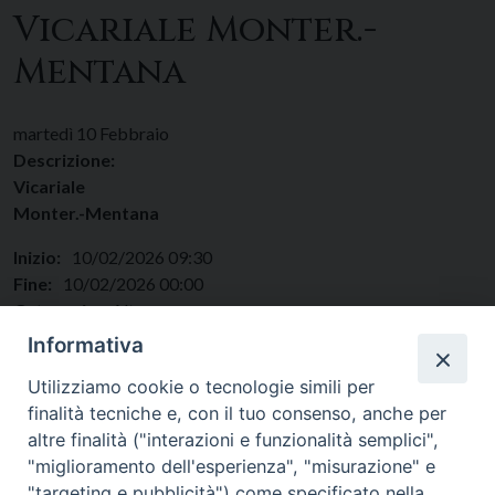
Vicariale Monter.-
Mentana
martedì
10
Febbraio
Descrizione:
Vicariale
Monter.-Mentana
Inizio:
10/02/2026 09:30
Fine:
10/02/2026 00:00
Categorie:
Altro
Regione:
Lazio
Informativa
Paese:
Italia
Utilizziamo cookie o tecnologie simili per
finalità tecniche e, con il tuo consenso, anche per
altre finalità ("interazioni e funzionalità semplici",
"miglioramento dell'esperienza", "misurazione" e
"targeting e pubblicità") come specificato nella