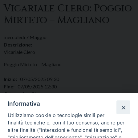
Vicariale Clero: Poggio
Mirteto – Magliano
mercoledì
7
Maggio
Descrizione:
Vicariale Clero
Poggio Mirteto – Magliano
Inizio:
07/05/2025 09:30
Fine:
07/05/2025 12:30
Categorie:
Clero
Regione:
Lazio
Informativa
Paese:
Italia
Utilizziamo cookie o tecnologie simili per
finalità tecniche e, con il tuo consenso, anche per
altre finalità ("interazioni e funzionalità semplici",
"miglioramento dell'esperienza", "misurazione" e