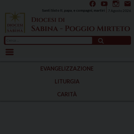
Skip
to
Santi Sisto II, papa, e compagni, martiri
7 Agosto 2026
content
Ricerca
per:
EVANGELIZZAZIONE
LITURGIA
CARITÀ