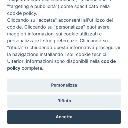
"targeting e pubblicità") come specificato nella
cookie policy.
Cliccando su "accetta" acconsenti all'utilizzo dei
cookie. Cliccando su "personalizza" puoi avere
maggiori informazioni sui cookie utilizzati e
personalizzare le tue preferenze. Cliccando su
SEDE
"rifiuta" o chiudendo questa informativa proseguirai
Piazza Mario Dottori, 14
la navigazione installando i soli cookie tecnici.
02047 Poggio Mirteto (Rieti)
Ulteriori informazioni sono disponibili nella
cookie
policy
completa.
CONTATTI
Personalizza
diocesi@diocesisabina.it
0765.24019
Rifiuta
NOTE LEGALI:
Accetta
consulta da qui
Preferenze Cookie