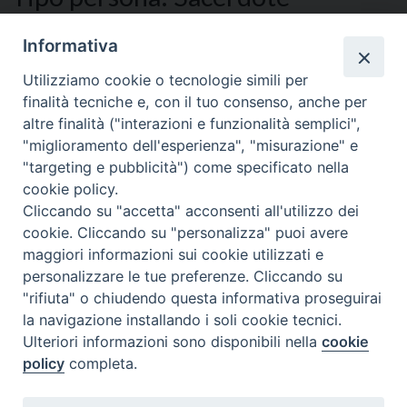
Diocesano
Informativa
22 Febbraio 2024
Utilizziamo cookie o tecnologie simili per
Gargiulo Dom Andrea Eugenio
finalità tecniche e, con il tuo consenso, anche per
Sacerdote Diocesano
altre finalità ("interazioni e funzionalità semplici",
"miglioramento dell'esperienza", "misurazione" e
"targeting e pubblicità") come specificato nella
cookie policy.
Cliccando su "accetta" acconsenti all'utilizzo dei
cookie. Cliccando su "personalizza" puoi avere
maggiori informazioni sui cookie utilizzati e
personalizzare le tue preferenze. Cliccando su
SEDE
"rifiuta" o chiudendo questa informativa proseguirai
Piazza Mario Dottori, 14
la navigazione installando i soli cookie tecnici.
02047 Poggio Mirteto (Rieti)
Ulteriori informazioni sono disponibili nella
cookie
policy
completa.
CONTATTI