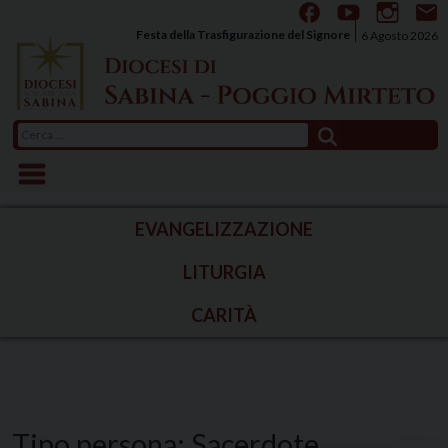
Skip
to
Festa della Trasfigurazione del Signore
6 Agosto 2026
content
Ricerca
per:
EVANGELIZZAZIONE
LITURGIA
CARITÀ
Tipo persona:
Sacerdote