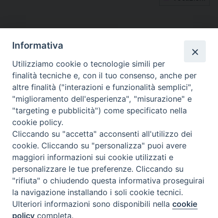
tutti gli appuntamenti
Informativa
Altri articoli
Utilizziamo cookie o tecnologie simili per
finalità tecniche e, con il tuo consenso, anche per
Altri
altre finalità ("interazioni e funzionalità semplici",
articoli
"miglioramento dell'esperienza", "misurazione" e
"targeting e pubblicità") come specificato nella
cookie policy.
Cliccando su "accetta" acconsenti all'utilizzo dei
cookie. Cliccando su "personalizza" puoi avere
maggiori informazioni sui cookie utilizzati e
personalizzare le tue preferenze. Cliccando su
SEDE
"rifiuta" o chiudendo questa informativa proseguirai
Piazza Mario Dottori, 14
la navigazione installando i soli cookie tecnici.
02047 Poggio Mirteto (Rieti)
Ulteriori informazioni sono disponibili nella
cookie
policy
completa.