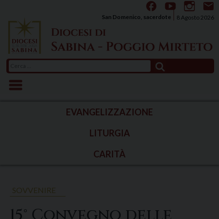
Skip
to
San Domenico, sacerdote
8 Agosto 2026
content
Ricerca
per:
EVANGELIZZAZIONE
LITURGIA
CARITÀ
SOVVENIRE
15° Convegno delle