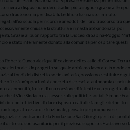
 i fondi del Piano Nazionale di Ripresa e Resilienza per le missioni 
, tornerà a disposizione dei cittadini più bisognosi grazie all’empo
corsi di autonomia per disabili. L’edificio ha una storia molto
egati all’ex scuola per ricordi e aneddoti del loro trascorso tra qu
a successivamente chiusa e la struttura è rimasta abbandonata, poi
genti. Grazie al buon rapporto tra la Diocesi di Sabina-Poggio Mir
dificio è stato interamente donato alla comunità per ospitare questi
o Roberta Cuneo «la riqualificazione dell’ex asilo di Corese Terra 
pagna elettorale. Un progetto sul quale abbiamo lavorato in modo c
ie ai fondi del distretto sociosanitario, possiamo restituire digni
che offrirà un’opportunità concreta di crescita, autonomia e inclusi
’intera comunità, frutto di una coesione di intenti e una progettualit
nche il Vice Sindaco e assessore alle politiche sociali, Simone Frat
zio, con l’obiettivo di dare risposte reali alle famiglie del nostro
i in un luogo attrezzato e funzionale, pensato per promuovere
 ringraziare sentitamente la Fondazione San Giorgio per la disponibi
il distretto sociosanitario per il prezioso supporto. È attraverso l