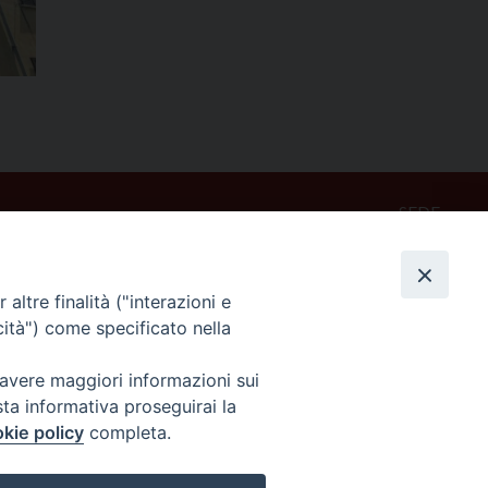
SEDE
Piazza Mario Dottori, 14
02047 Poggio Mirteto (Rieti)
altre finalità ("interazioni e
cità") come specificato nella
CONTATTI
diocesi@diocesisabina.it
 avere maggiori informazioni sui
0765.24019
sta informativa proseguirai la
kie policy
completa.
NOTE LEGALI: