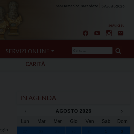
San Domenico, sacerdote
8 Agosto 2026
Ricerca
SERVIZI ONLINE
per:
CARITÀ
IN AGENDA
‹
AGOSTO 2026
›
Lun
Mar
Mer
Gio
Ven
Sab
Dom
orgio
27
28
29
30
31
1
2