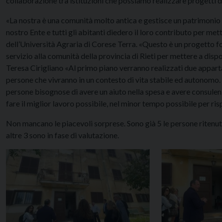
collaborazione tra istituzioni che possiamo realizzare progetti d
«La nostra è una comunità molto antica e gestisce un patrimonio 
nostro Ente e tutti gli abitanti diedero il loro contributo per m
dell’Università Agraria di Corese Terra. «Questo è un progetto 
servizio alla comunità della provincia di Rieti per mettere a disp
Teresa Cirigliano «Al primo piano verranno realizzati due appart
persone che vivranno in un contesto di vita stabile ed autonomo. 
persone bisognose di avere un aiuto nella spesa e avere consulenz
fare il miglior lavoro possibile, nel minor tempo possibile per r
Non mancano le piacevoli sorprese. Sono già 5 le persone ritenute
altre 3 sono in fase di valutazione.