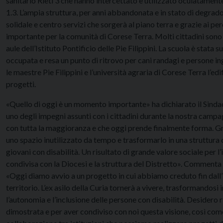
sanitario Rieti 3 che hanno intercettato e utilizzato oculatamente
1.3. L’ampia struttura, per anni abbandonata e in stato di degrado
solidale e centro servizi che sorgerà al piano terra e grazie ai per
importante per la comunità di Corese Terra. Molti cittadini sono l
aule dell’Istituto Pontificio delle Pie Filippini. La scuola è stat
occupata e resa un punto di ritrovo per cani randagi e persone in
le maestre Pie Filippini e l’università agraria di Corese Terra l’e
progetti.
«Quello di oggi è un momento importante» ha dichiarato il Sindac
uno degli impegni assunti con i cittadini durante la nostra cam
con tutta la maggioranza e che oggi prende finalmente forma. Graz
uno spazio inutilizzato da tempo e trasformarlo in una struttura 
giovani con disabilità. Un risultato di grande valore sociale per l
condivisa con la Diocesi e la struttura del Distretto». Commenta a
«Oggi diamo avvio a un progetto in cui abbiamo creduto fin dall’ini
territorio. L’ex asilo della Curia tornerà a vivere, trasformandos
l’autonomia e l’inclusione delle persone con disabilità. Desidero
dimostrata e per aver condiviso con noi questa visione, così come 