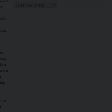
1.2 e
Altri
rio
articoli
este
teto,
era
oeso
tà a
one a
à
ini:
lità
a