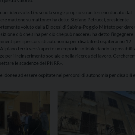
i questo valore».
considerevole. L’ex scuola sorge proprio su un terreno donato dal
ettere mattone su mattone» ha detto Stefano Petrucci, presidente
fortemente voluto dalla Diocesi di Sabina-Poggio Mirteto per dare
osizione ciò che si ha per ciò che può nascere» ha detto l’ingegnere
amenti per i percorsi di autonomia per disabili ed ospiteranno 12
Al piano terrà verrà aperto un emporio solidale dando la possibilità
e per il reinserimento sociale e nella ricerca del lavoro. Cerchere
ispettare le scadenze del PNRR».
 idonee ad essere ospitate nei percorsi di autonomia per disabili 