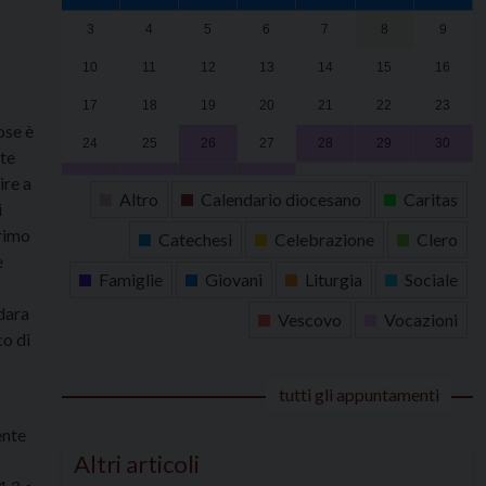
3
4
5
6
7
8
9
10
11
12
13
14
15
16
17
18
19
20
21
22
23
ose è
24
25
26
27
28
29
30
ste
ire a
31
1
2
3
4
5
6
Altro
Calendario diocesano
Caritas
i
primo
Catechesi
Celebrazione
Clero
e
Famiglie
Giovani
Liturgia
Sociale
dara
Vescovo
Vocazioni
co di
tutti gli appuntamenti
ente
Altri articoli