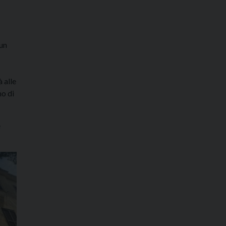
 un
 alle
mo di
e