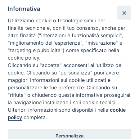
Informativa
Altri articoli
Utilizziamo cookie o tecnologie simili per
finalità tecniche e, con il tuo consenso, anche per
Altri
altre finalità ("interazioni e funzionalità semplici",
articoli
"miglioramento dell'esperienza", "misurazione" e
"targeting e pubblicità") come specificato nella
cookie policy.
Cliccando su "accetta" acconsenti all'utilizzo dei
cookie. Cliccando su "personalizza" puoi avere
maggiori informazioni sui cookie utilizzati e
personalizzare le tue preferenze. Cliccando su
SEDE
"rifiuta" o chiudendo questa informativa proseguirai
Piazza Mario Dottori, 14
la navigazione installando i soli cookie tecnici.
02047 Poggio Mirteto (Rieti)
Ulteriori informazioni sono disponibili nella
cookie
policy
completa.
CONTATTI
Personalizza
diocesi@diocesisabina.it