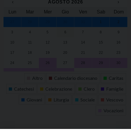
‹
AGOSTO 2026
›
Lun
Mar
Mer
Gio
Ven
Sab
Dom
27
28
29
30
31
1
2
3
4
5
6
7
8
9
10
11
12
13
14
15
16
17
18
19
20
21
22
23
24
25
26
27
28
29
30
31
1
2
3
4
5
6
Altro
Calendario diocesano
Caritas
Catechesi
Celebrazione
Clero
Famiglie
Giovani
Liturgia
Sociale
Vescovo
Vocazioni
tutti gli appuntamenti