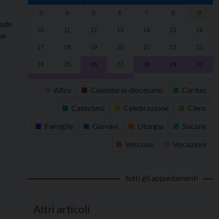
3
4
5
6
7
8
9
ondo
10
11
12
13
14
15
16
ne
17
18
19
20
21
22
23
24
25
26
27
28
29
30
31
1
2
3
4
5
6
Altro
Calendario diocesano
Caritas
Catechesi
Celebrazione
Clero
Famiglie
Giovani
Liturgia
Sociale
Vescovo
Vocazioni
tutti gli appuntamenti
Altri articoli