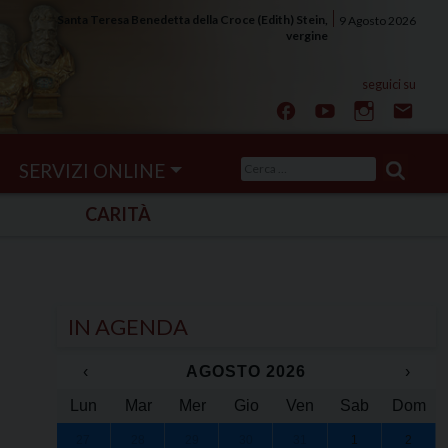
Santa Teresa Benedetta della Croce (Edith) Stein,
9 Agosto 2026
vergine
Ricerca
SERVIZI ONLINE
per:
CARITÀ
IN AGENDA
‹
AGOSTO 2026
›
Lun
Mar
Mer
Gio
Ven
Sab
Dom
27
28
29
30
31
1
2