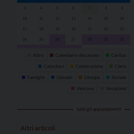
3
4
5
6
7
8
9
10
11
12
13
14
15
16
17
18
19
20
21
22
23
24
25
26
27
28
29
30
31
1
2
3
4
5
6
Altro
Calendario diocesano
Caritas
Catechesi
Celebrazione
Clero
Famiglie
Giovani
Liturgia
Sociale
Vescovo
Vocazioni
tutti gli appuntamenti
Altri articoli