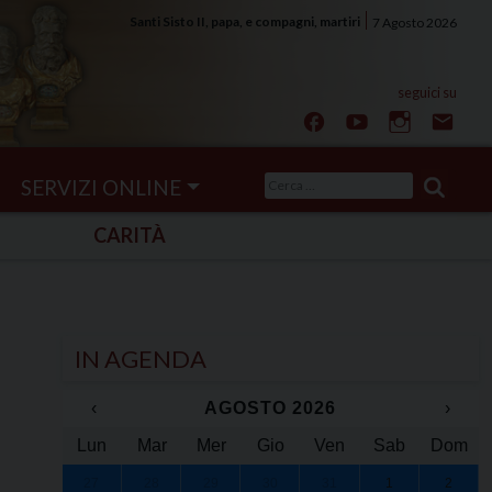
Santi Sisto II, papa, e compagni, martiri
7 Agosto 2026
Ricerca
SERVIZI ONLINE
per:
CARITÀ
IN AGENDA
‹
AGOSTO 2026
›
Lun
Mar
Mer
Gio
Ven
Sab
Dom
27
28
29
30
31
1
2