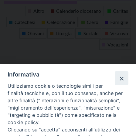
31
1
2
3
4
5
6
Altro
Calendario diocesano
Caritas
Catechesi
Celebrazione
Clero
Famiglie
Giovani
Liturgia
Sociale
Vescovo
Vocazioni
tutti gli appuntamenti
Informativa
Altri articoli
Utilizziamo cookie o tecnologie simili per
finalità tecniche e, con il tuo consenso, anche per
Altri
altre finalità ("interazioni e funzionalità semplici",
articoli
"miglioramento dell'esperienza", "misurazione" e
"targeting e pubblicità") come specificato nella
cookie policy.
Cliccando su "accetta" acconsenti all'utilizzo dei