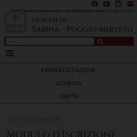
Skip
to
Santa Teresa Benedetta della Croce (Edith) Stein, vergine
9 Agosto 2026
content
Ricerca
per:
EVANGELIZZAZIONE
LITURGIA
CARITÀ
PASTORALE FAMILIARE
Modulo d’Iscrizione