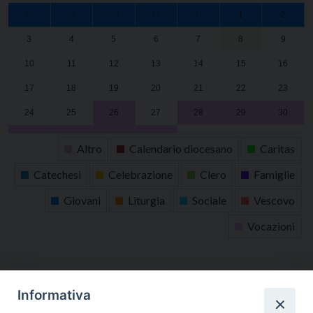
27
28
29
30
31
1
2
3
4
5
6
7
8
9
10
11
12
13
14
15
16
17
18
19
20
21
22
23
24
25
26
27
28
29
30
31
1
2
3
4
5
6
Altro
Calendario diocesano
Caritas
Catechesi
Celebrazione
Clero
Famiglie
Giovani
Liturgia
Sociale
Vescovo
Vocazioni
tutti gli appuntamenti
Informativa