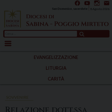
Skip
to
San Domenico, sacerdote
8 Agosto 2026
content
Ricerca
per:
EVANGELIZZAZIONE
LITURGIA
CARITÀ
SOVVENIRE
Relazione dott.ssa