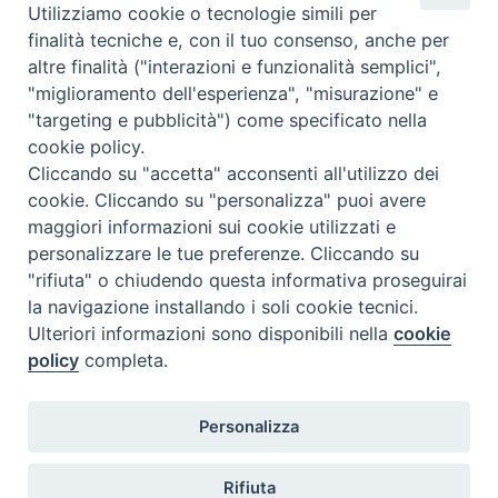
Altri articoli
Utilizziamo cookie o tecnologie simili per
finalità tecniche e, con il tuo consenso, anche per
Altri
altre finalità ("interazioni e funzionalità semplici",
articoli
"miglioramento dell'esperienza", "misurazione" e
"targeting e pubblicità") come specificato nella
cookie policy.
Cliccando su "accetta" acconsenti all'utilizzo dei
cookie. Cliccando su "personalizza" puoi avere
maggiori informazioni sui cookie utilizzati e
personalizzare le tue preferenze. Cliccando su
SEDE
"rifiuta" o chiudendo questa informativa proseguirai
Piazza Mario Dottori, 14
la navigazione installando i soli cookie tecnici.
02047 Poggio Mirteto (Rieti)
Ulteriori informazioni sono disponibili nella
cookie
policy
completa.
CONTATTI
Personalizza
diocesi@diocesisabina.it
0765.24019
Rifiuta