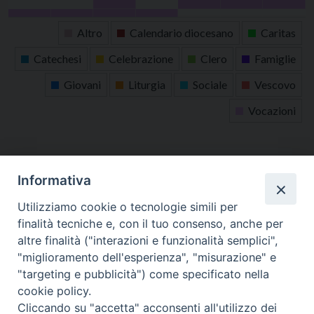
31
1
2
3
4
5
6
Altro
Calendario diocesano
Caritas
Catechesi
Celebrazione
Clero
Famiglie
Giovani
Liturgia
Sociale
Vescovo
Vocazioni
tutti gli appuntamenti
Informativa
Altri articoli
Utilizziamo cookie o tecnologie simili per
finalità tecniche e, con il tuo consenso, anche per
Altri
altre finalità ("interazioni e funzionalità semplici",
articoli
"miglioramento dell'esperienza", "misurazione" e
"targeting e pubblicità") come specificato nella
cookie policy.
Cliccando su "accetta" acconsenti all'utilizzo dei