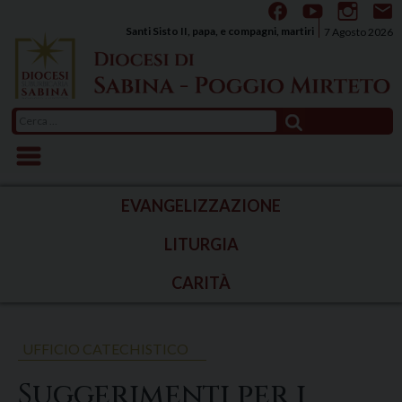
Skip
to
Santi Sisto II, papa, e compagni, martiri
7 Agosto 2026
content
Ricerca
per:
EVANGELIZZAZIONE
LITURGIA
CARITÀ
UFFICIO CATECHISTICO
Suggerimenti per i