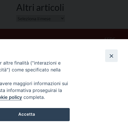
Altri articoli
Altri
articoli
SEDE
Piazza Mario Dottori, 14
02047 Poggio Mirteto (Rieti)
altre finalità ("interazioni e
cità") come specificato nella
CONTATTI
diocesi@diocesisabina.it
 avere maggiori informazioni sui
0765.24019
sta informativa proseguirai la
kie policy
completa.
NOTE LEGALI:
Accetta
consulta da qui
Preferenze Cookie