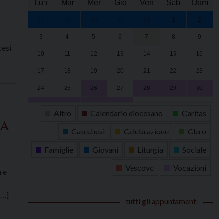
Lun
Mar
Mer
Gio
Ven
Sab
Dom
27
28
29
30
31
1
2
3
4
5
6
7
8
9
cesi
10
11
12
13
14
15
16
17
18
19
20
21
22
23
24
25
26
27
28
29
30
31
1
2
3
4
5
6
Altro
Calendario diocesano
Caritas
za
Catechesi
Celebrazione
Clero
Famiglie
Giovani
Liturgia
Sociale
Vescovo
Vocazioni
a e
[…]
tutti gli appuntamenti