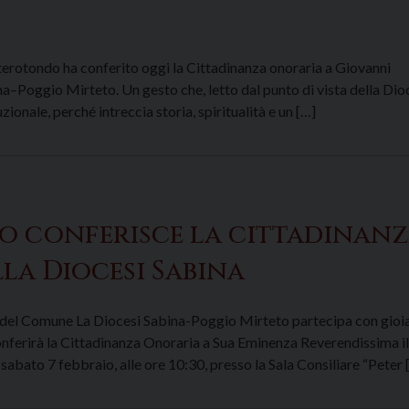
terotondo ha conferito oggi la Cittadinanza onoraria a Giovanni
ina–Poggio Mirteto. Un gesto che, letto dal punto di vista della Dio
ionale, perché intreccia storia, spiritualità e un […]
 conferisce la cittadinan
lla Diocesi Sabina
a del Comune La Diocesi Sabina-Poggio Mirteto partecipa con gioi
nferirà la Cittadinanza Onoraria a Sua Eminenza Reverendissima il
bato 7 febbraio, alle ore 10:30, presso la Sala Consiliare “Peter 