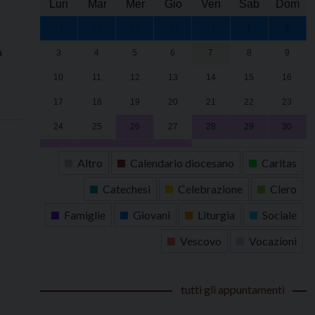
Lun
Mar
Mer
Gio
Ven
Sab
Dom
27
28
29
30
31
1
2
a
3
4
5
6
7
8
9
10
11
12
13
14
15
16
17
18
19
20
21
22
23
24
25
26
27
28
29
30
31
1
2
3
4
5
6
Altro
Calendario diocesano
Caritas
Catechesi
Celebrazione
Clero
Famiglie
Giovani
Liturgia
Sociale
Vescovo
Vocazioni
tutti gli appuntamenti