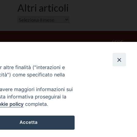
Altri articoli
Altri
articoli
SEDE
Piazza Mario Dottori, 14
02047 Poggio Mirteto (Rieti)
altre finalità ("interazioni e
cità") come specificato nella
CONTATTI
diocesi@diocesisabina.it
 avere maggiori informazioni sui
0765.24019
sta informativa proseguirai la
kie policy
completa.
NOTE LEGALI:
Accetta
consulta da qui
Preferenze Cookie