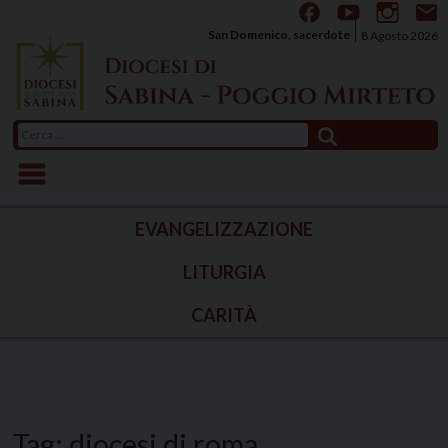
Skip
to
San Domenico, sacerdote
8 Agosto 2026
content
Ricerca
per:
EVANGELIZZAZIONE
LITURGIA
CARITÀ
Tag:
diocesi di roma