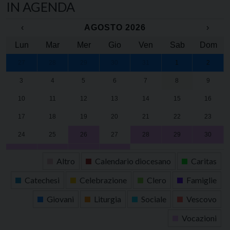
IN AGENDA
‹
AGOSTO 2026
›
Lun
Mar
Mer
Gio
Ven
Sab
Dom
27
28
29
30
31
1
2
3
4
5
6
7
8
9
10
11
12
13
14
15
16
17
18
19
20
21
22
23
24
25
26
27
28
29
30
31
1
2
3
4
5
6
Altro
Calendario diocesano
Caritas
Catechesi
Celebrazione
Clero
Famiglie
Giovani
Liturgia
Sociale
Vescovo
Vocazioni