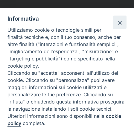
tutti gli appuntamenti
Informativa
Altri articoli
Utilizziamo cookie o tecnologie simili per
finalità tecniche e, con il tuo consenso, anche per
Altri
altre finalità ("interazioni e funzionalità semplici",
articoli
"miglioramento dell'esperienza", "misurazione" e
"targeting e pubblicità") come specificato nella
cookie policy.
Cliccando su "accetta" acconsenti all'utilizzo dei
cookie. Cliccando su "personalizza" puoi avere
maggiori informazioni sui cookie utilizzati e
personalizzare le tue preferenze. Cliccando su
SEDE
"rifiuta" o chiudendo questa informativa proseguirai
Piazza Mario Dottori, 14
la navigazione installando i soli cookie tecnici.
02047 Poggio Mirteto (Rieti)
Ulteriori informazioni sono disponibili nella
cookie
policy
completa.