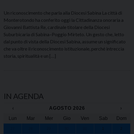
Un riconoscimento che parla alla Diocesi Sabina La città di
Monterotondo ha conferito oggi la Cittadinanza onoraria a
Giovanni Battista Re, cardinale titolare della Diocesi
Suburbicaria di Sabina–Poggio Mirteto. Un gesto che, letto
dal punto di vista della Diocesi Sabina, assume un significato
che va oltre il riconoscimento istituzionale, perché intreccia
storia, spiritualità e un […]
IN AGENDA
‹
AGOSTO 2026
›
Lun
Mar
Mer
Gio
Ven
Sab
Dom
27
28
29
30
31
1
2