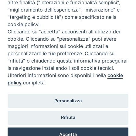
altre finalità ("interazioni e funzionalità semplici",
articoli
"miglioramento dell'esperienza", "misurazione" e
"targeting e pubblicità") come specificato nella
cookie policy.
Cliccando su "accetta" acconsenti all'utilizzo dei
cookie. Cliccando su "personalizza" puoi avere
maggiori informazioni sui cookie utilizzati e
personalizzare le tue preferenze. Cliccando su
SEDE
"rifiuta" o chiudendo questa informativa proseguirai
Piazza Mario Dottori, 14
la navigazione installando i soli cookie tecnici.
02047 Poggio Mirteto (Rieti)
Ulteriori informazioni sono disponibili nella
cookie
policy
completa.
CONTATTI
Personalizza
diocesi@diocesisabina.it
0765.24019
Rifiuta
NOTE LEGALI:
Accetta