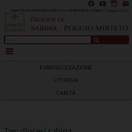
Skip
to
Santa Teresa Benedetta della Croce (Edith) Stein, vergine
9 Agosto 2026
content
Ricerca
per:
EVANGELIZZAZIONE
LITURGIA
CARITÀ
Tag:
diocesi sabina