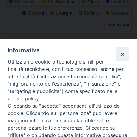
Catechesi
Celebrazione
Clero
Famiglie
Giovani
Liturgia
Sociale
Vescovo
Vocazioni
tutti gli appuntamenti
Informativa
Altri articoli
Utilizziamo cookie o tecnologie simili per
finalità tecniche e, con il tuo consenso, anche per
Altri
altre finalità ("interazioni e funzionalità semplici",
articoli
"miglioramento dell'esperienza", "misurazione" e
"targeting e pubblicità") come specificato nella
cookie policy.
Cliccando su "accetta" acconsenti all'utilizzo dei
cookie. Cliccando su "personalizza" puoi avere
maggiori informazioni sui cookie utilizzati e
personalizzare le tue preferenze. Cliccando su
SEDE
"rifiuta" o chiudendo questa informativa proseguirai