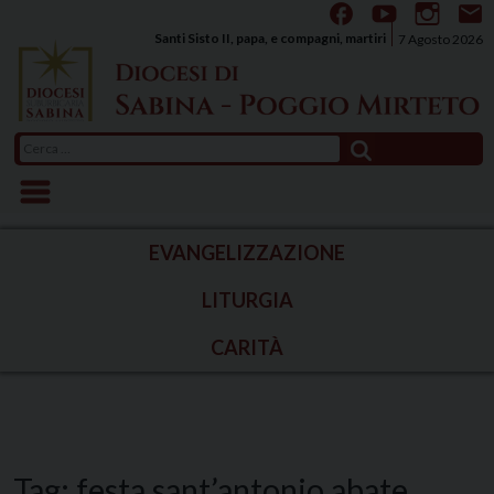
Skip
to
Santi Sisto II, papa, e compagni, martiri
7 Agosto 2026
content
Ricerca
per:
EVANGELIZZAZIONE
LITURGIA
CARITÀ
Tag:
festa sant’antonio abate