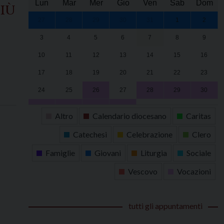
Lun
Mar
Mer
Gio
Ven
Sab
Dom
iù
27
28
29
30
31
1
2
3
4
5
6
7
8
9
10
11
12
13
14
15
16
17
18
19
20
21
22
23
24
25
26
27
28
29
30
31
1
2
3
4
5
6
Altro
Calendario diocesano
Caritas
Catechesi
Celebrazione
Clero
Famiglie
Giovani
Liturgia
Sociale
Vescovo
Vocazioni
tutti gli appuntamenti