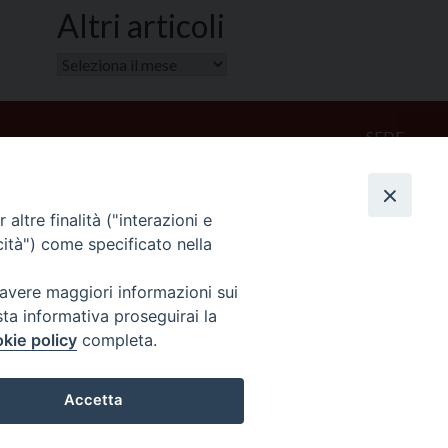
Altri articoli
Altri
articoli
SEDE
Piazza Mario Dottori, 14
02047 Poggio Mirteto (Rieti)
altre finalità ("interazioni e
cità") come specificato nella
CONTATTI
diocesi@diocesisabina.it
 avere maggiori informazioni sui
0765.24019
sta informativa proseguirai la
kie policy
completa.
NOTE LEGALI:
Accetta
consulta da qui
Preferenze Cookie