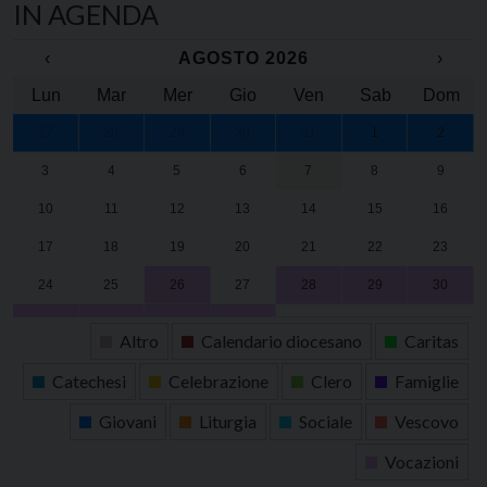
IN AGENDA
‹
AGOSTO 2026
›
Lun
Mar
Mer
Gio
Ven
Sab
Dom
27
28
29
30
31
1
2
3
4
5
6
7
8
9
10
11
12
13
14
15
16
17
18
19
20
21
22
23
24
25
26
27
28
29
30
31
1
2
3
4
5
6
Altro
Calendario diocesano
Caritas
Catechesi
Celebrazione
Clero
Famiglie
Giovani
Liturgia
Sociale
Vescovo
Vocazioni