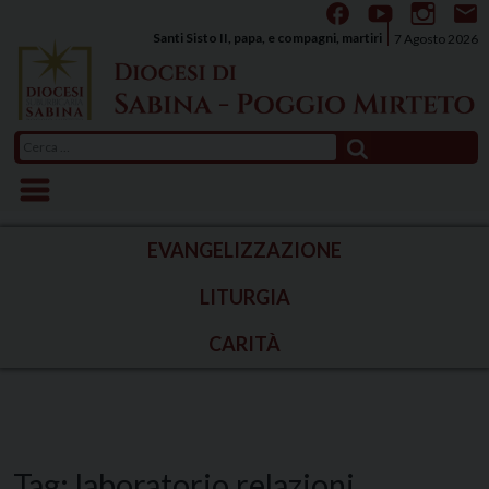
Skip
to
Santi Sisto II, papa, e compagni, martiri
7 Agosto 2026
content
Ricerca
per:
EVANGELIZZAZIONE
LITURGIA
CARITÀ
Tag:
laboratorio relazioni