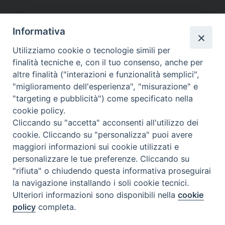
tutti gli appuntamenti
Informativa
Altri articoli
Utilizziamo cookie o tecnologie simili per
finalità tecniche e, con il tuo consenso, anche per
Altri
altre finalità ("interazioni e funzionalità semplici",
articoli
"miglioramento dell'esperienza", "misurazione" e
"targeting e pubblicità") come specificato nella
cookie policy.
Cliccando su "accetta" acconsenti all'utilizzo dei
cookie. Cliccando su "personalizza" puoi avere
maggiori informazioni sui cookie utilizzati e
personalizzare le tue preferenze. Cliccando su
SEDE
"rifiuta" o chiudendo questa informativa proseguirai
Piazza Mario Dottori, 14
la navigazione installando i soli cookie tecnici.
02047 Poggio Mirteto (Rieti)
Ulteriori informazioni sono disponibili nella
cookie
policy
completa.