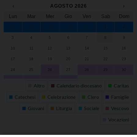
‹
AGOSTO 2026
›
Lun
Mar
Mer
Gio
Ven
Sab
Dom
27
28
29
30
31
1
2
3
4
5
6
7
8
9
10
11
12
13
14
15
16
17
18
19
20
21
22
23
24
25
26
27
28
29
30
31
1
2
3
4
5
6
Altro
Calendario diocesano
Caritas
Catechesi
Celebrazione
Clero
Famiglie
Giovani
Liturgia
Sociale
Vescovo
Vocazioni