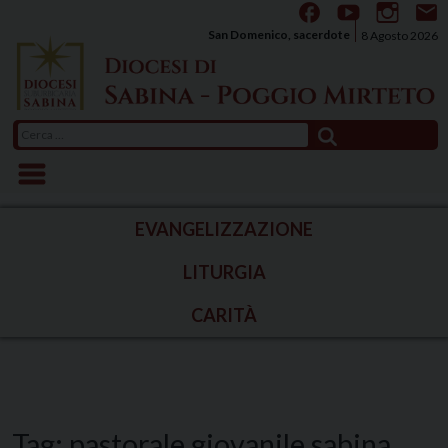
Skip
to
San Domenico, sacerdote
8 Agosto 2026
content
Ricerca
per:
EVANGELIZZAZIONE
LITURGIA
CARITÀ
Tag:
pastorale giovanile sabina