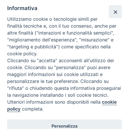
tutti gli appuntamenti
Informativa
Altri articoli
Utilizziamo cookie o tecnologie simili per
finalità tecniche e, con il tuo consenso, anche per
Altri
altre finalità ("interazioni e funzionalità semplici",
articoli
"miglioramento dell'esperienza", "misurazione" e
"targeting e pubblicità") come specificato nella
cookie policy.
Cliccando su "accetta" acconsenti all'utilizzo dei
cookie. Cliccando su "personalizza" puoi avere
maggiori informazioni sui cookie utilizzati e
personalizzare le tue preferenze. Cliccando su
SEDE
"rifiuta" o chiudendo questa informativa proseguirai
Piazza Mario Dottori, 14
la navigazione installando i soli cookie tecnici.
02047 Poggio Mirteto (Rieti)
Ulteriori informazioni sono disponibili nella
cookie
policy
completa.
CONTATTI
Personalizza
diocesi@diocesisabina.it