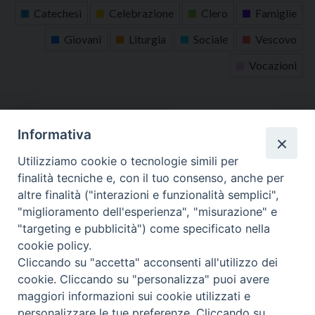
Catechesi
Celebrazione
Clero
Famiglie
Giovani
Liturgia
Sociale
Vescovo
Vocazioni
tutti gli appuntamenti
Informativa
Altri articoli
Utilizziamo cookie o tecnologie simili per
finalità tecniche e, con il tuo consenso, anche per
Altri
altre finalità ("interazioni e funzionalità semplici",
articoli
"miglioramento dell'esperienza", "misurazione" e
"targeting e pubblicità") come specificato nella
cookie policy.
Cliccando su "accetta" acconsenti all'utilizzo dei
cookie. Cliccando su "personalizza" puoi avere
maggiori informazioni sui cookie utilizzati e
personalizzare le tue preferenze. Cliccando su