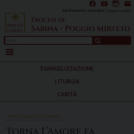
Skip
to
San Domenico, sacerdote
8 Agosto 2026
content
Ricerca
per:
EVANGELIZZAZIONE
LITURGIA
CARITÀ
PASTORALE GIOVANILE
Torna L’Amore fa