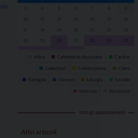
sito
3
4
5
6
7
8
9
10
11
12
13
14
15
16
17
18
19
20
21
22
23
24
25
26
27
28
29
30
31
1
2
3
4
5
6
Altro
Calendario diocesano
Caritas
Catechesi
Celebrazione
Clero
Famiglie
Giovani
Liturgia
Sociale
Vescovo
Vocazioni
tutti gli appuntamenti
Altri articoli