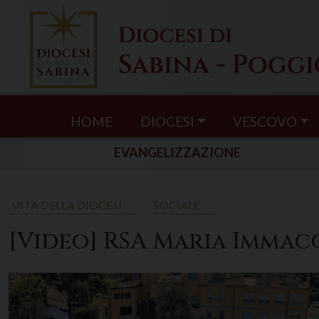
Skip
to
content
HOME
DIOCESI
VESCOVO
EVANGELIZZAZIONE
VITA DELLA DIOCESI
SOCIALE
[Video] RSA Maria Immac