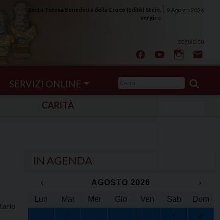
Santa Teresa Benedetta della Croce (Edith) Stein,
9 Agosto 2026
vergine
Ricerca
SERVIZI ONLINE
per:
CARITÀ
IN AGENDA
‹
AGOSTO 2026
›
Lun
Mar
Mer
Gio
Ven
Sab
Dom
tario
27
28
29
30
31
1
2