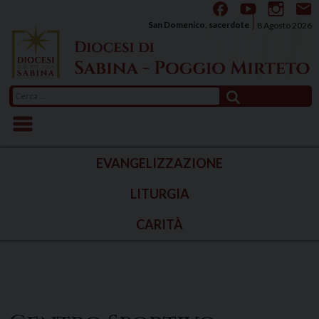
Skip
to
San Domenico, sacerdote
8 Agosto 2026
content
Ricerca
per:
EVANGELIZZAZIONE
LITURGIA
CARITÀ