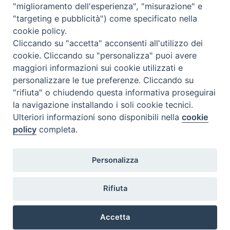
"miglioramento dell'esperienza", "misurazione" e
"targeting e pubblicità") come specificato nella
cookie policy.
Cliccando su "accetta" acconsenti all'utilizzo dei
cookie. Cliccando su "personalizza" puoi avere
maggiori informazioni sui cookie utilizzati e
personalizzare le tue preferenze. Cliccando su
SEDE
"rifiuta" o chiudendo questa informativa proseguirai
Piazza Mario Dottori, 14
la navigazione installando i soli cookie tecnici.
02047 Poggio Mirteto (Rieti)
Ulteriori informazioni sono disponibili nella
cookie
policy
completa.
CONTATTI
Personalizza
diocesi@diocesisabina.it
0765.24019
Rifiuta
NOTE LEGALI:
Accetta
consulta da qui