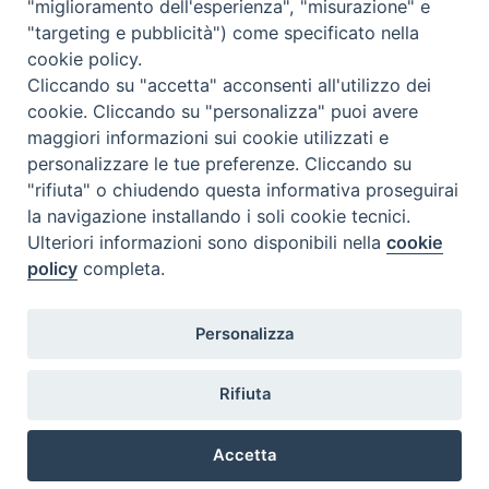
"miglioramento dell'esperienza", "misurazione" e
"targeting e pubblicità") come specificato nella
cookie policy.
Cliccando su "accetta" acconsenti all'utilizzo dei
cookie. Cliccando su "personalizza" puoi avere
maggiori informazioni sui cookie utilizzati e
personalizzare le tue preferenze. Cliccando su
SEDE
"rifiuta" o chiudendo questa informativa proseguirai
Piazza Mario Dottori, 14
la navigazione installando i soli cookie tecnici.
02047 Poggio Mirteto (Rieti)
Ulteriori informazioni sono disponibili nella
cookie
policy
completa.
CONTATTI
Personalizza
diocesi@diocesisabina.it
0765.24019
Rifiuta
NOTE LEGALI:
Accetta
consulta da qui
Preferenze Cookie