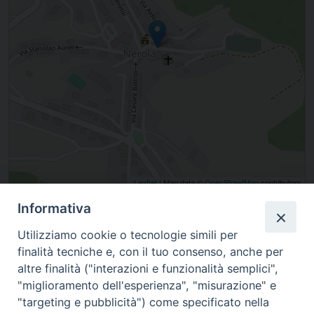
Leaflet
| Map data ©
OpenStreetMap
contributors
Informativa
Piazza San Sebastiano, Nerola, Lazio, Italia
Utilizziamo cookie o tecnologie simili per
finalità tecniche e, con il tuo consenso, anche per
altre finalità ("interazioni e funzionalità semplici",
"miglioramento dell'esperienza", "misurazione" e
"targeting e pubblicità") come specificato nella