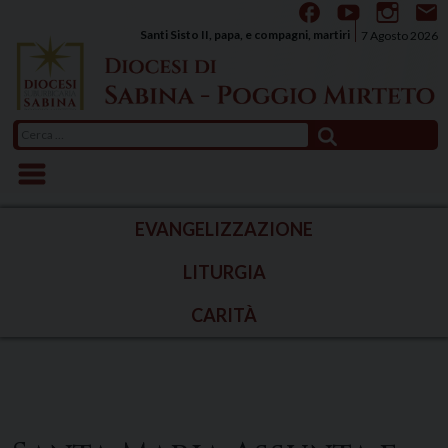
Skip
to
Santi Sisto II, papa, e compagni, martiri
7 Agosto 2026
content
Ricerca
per:
EVANGELIZZAZIONE
LITURGIA
CARITÀ