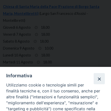
Chiesa di Santa Maria della Pace (Frazione di Borgo Santa
Maria, Montelibretti)
(Largo San Francesco d'Assisi -
Montelibretti)
Giovedì 6 Agosto
18.00
Venerdì 7 Agosto
18.00
Sabato 8 Agosto
18.00
Domenica 9 Agosto
10.00
Lunedì 10 Agosto
18.00
Martedì 11 Agosto
18.00
Mercoledì 12 Agosto
18.00
Informativa
Giovedì 13 Agosto
18.00
Utilizziamo cookie o tecnologie simili per
finalità tecniche e, con il tuo consenso, anche per
altre finalità ("interazioni e funzionalità semplici",
"miglioramento dell'esperienza", "misurazione" e
"targeting e pubblicità") come specificato nella