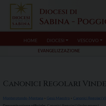
Skip
to
content
HOME
DIOCESI
VESCOVO
EVANGELIZZAZIONE
Canonici Regolari Vind
Monterotondo-Mentana
»
Gesù Maestro
»
Canonici Regolari V
Denominazione ufficiale:
Canonici Regolari Vindesemensi