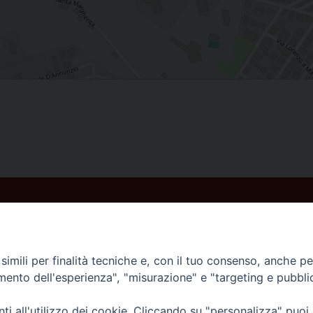
imili per finalità tecniche e, con il tuo consenso, anche per 
amento dell'esperienza", "misurazione" e "targeting e pubbli
i all'utilizzo dei cookie. Cliccando su "personalizza" puoi