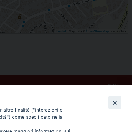
Leaflet
| Map data ©
OpenStreetMap
contributors
SEDE
Piazza Mario Dottori, 14
02047 Poggio Mirteto (Rieti)
altre finalità ("interazioni e
cità") come specificato nella
CONTATTI
diocesi@diocesisabina.it
 avere maggiori informazioni sui