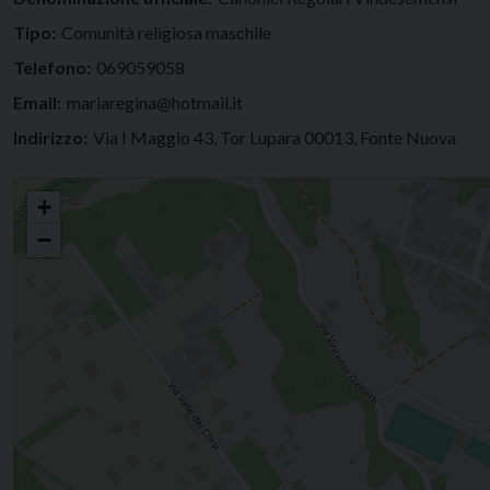
Tipo:
Comunità religiosa maschile
Telefono:
069059058
Email:
mariaregina@hotmail.it
Indirizzo:
Via I Maggio 43, Tor Lupara 00013, Fonte Nuova
Canonici Regolari Vindesemensi
+
−