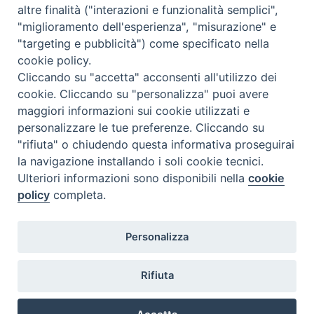
altre finalità ("interazioni e funzionalità semplici",
"miglioramento dell'esperienza", "misurazione" e
"targeting e pubblicità") come specificato nella
cookie policy.
Cliccando su "accetta" acconsenti all'utilizzo dei
cookie. Cliccando su "personalizza" puoi avere
maggiori informazioni sui cookie utilizzati e
personalizzare le tue preferenze. Cliccando su
SEDE
"rifiuta" o chiudendo questa informativa proseguirai
Piazza Mario Dottori, 14
la navigazione installando i soli cookie tecnici.
02047 Poggio Mirteto (Rieti)
Ulteriori informazioni sono disponibili nella
cookie
policy
completa.
CONTATTI
Personalizza
diocesi@diocesisabina.it
0765.24019
Rifiuta
NOTE LEGALI: