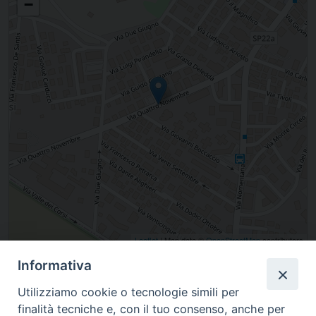
−
Leaflet
| Map data ©
OpenStreetMap
contributors
Informativa
Via IV Novembre 104, Fonte Nuova, , Italia
Utilizziamo cookie o tecnologie simili per
finalità tecniche e, con il tuo consenso, anche per