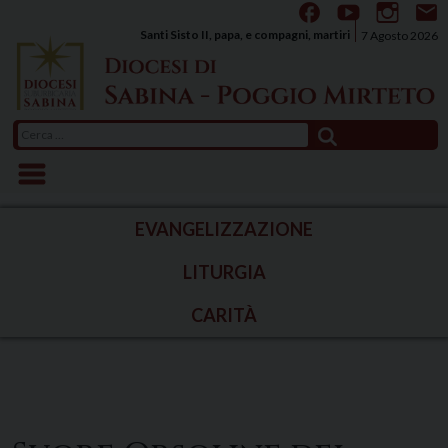
Skip
to
Santi Sisto II, papa, e compagni, martiri
7 Agosto 2026
content
Ricerca
per:
EVANGELIZZAZIONE
LITURGIA
CARITÀ