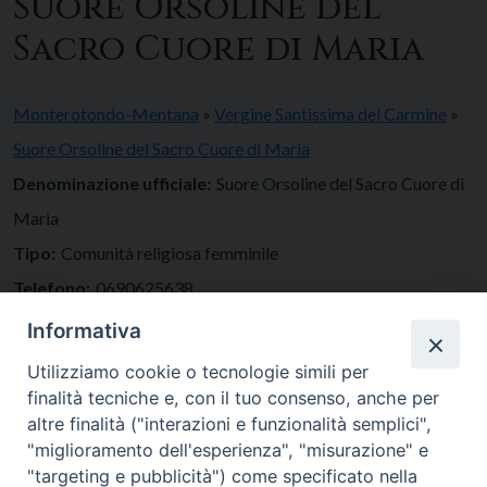
Suore Orsoline del
Sacro Cuore di Maria
Monterotondo-Mentana
»
Vergine Santissima del Carmine
»
Suore Orsoline del Sacro Cuore di Maria
Denominazione ufficiale:
Suore Orsoline del Sacro Cuore di
Maria
Tipo:
Comunità religiosa femminile
Telefono:
0690625638
Email:
beatitudini@orsolinescm.it
Informativa
Indirizzo:
Piazza della Resistenza 3, 00015, Monterotondo
Utilizziamo cookie o tecnologie simili per
finalità tecniche e, con il tuo consenso, anche per
altre finalità ("interazioni e funzionalità semplici",
"miglioramento dell'esperienza", "misurazione" e
"targeting e pubblicità") come specificato nella