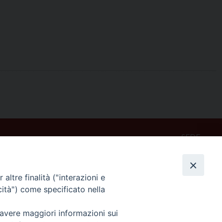
SEDE
Piazza Mario Dottori, 14
02047 Poggio Mirteto (Rieti)
altre finalità ("interazioni e
cità") come specificato nella
CONTATTI
diocesi@diocesisabina.it
 avere maggiori informazioni sui