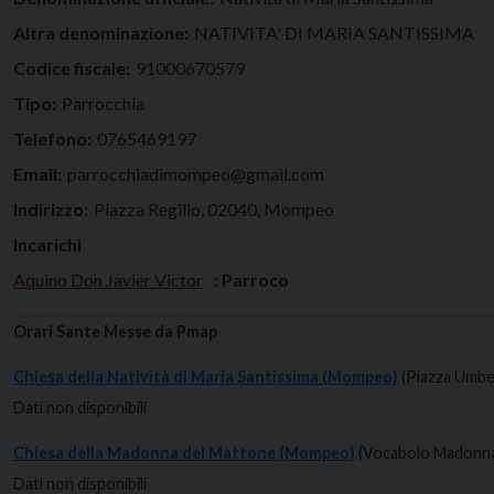
Altra denominazione:
NATIVITA' DI MARIA SANTISSIMA
Codice fiscale:
91000670579
Tipo:
Parrocchia
Telefono:
0765469197
Email:
parrocchiadimompeo@gmail.com
Indirizzo:
Piazza Regillo, 02040, Mompeo
Incarichi
Aquino Don Javier Victor
: Parroco
Orari Sante Messe da Pmap
Chiesa della Natività di Maria Santissima (Mompeo)
(Piazza Umbe
Dati non disponibili
Chiesa della Madonna del Mattone (Mompeo)
(Vocabolo Madonna
Dati non disponibili