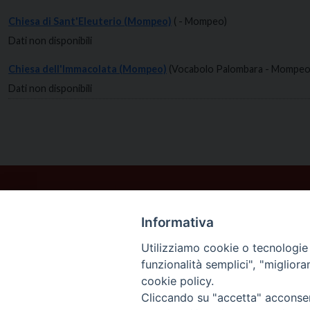
Chiesa di Sant'Eleuterio (Mompeo)
( - Mompeo)
Dati non disponibili
Chiesa dell'Immacolata (Mompeo)
(Vocabolo Palombara - Mompeo
Dati non disponibili
Informativa
Utilizziamo cookie o tecnologie s
funzionalità semplici", "miglior
cookie policy.
Cliccando su "accetta" acconsent