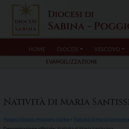
Skip
to
content
HOME
DIOCESI
VESCOVO
EVANGELIZZAZIONE
Natività di Maria Santis
Poggio Mirteto-Magliano Sabina
»
Natività di Maria Santissim
Denominazione ufficiale:
Natività di Maria Santissima