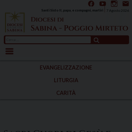
Skip
to
Santi Sisto II, papa, e compagni, martiri
7 Agosto 2026
content
Ricerca
per:
EVANGELIZZAZIONE
LITURGIA
CARITÀ