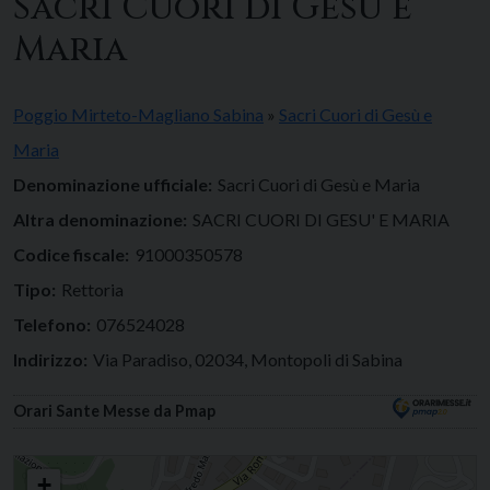
Sacri Cuori di Gesù e
Maria
Poggio Mirteto-Magliano Sabina
»
Sacri Cuori di Gesù e
Maria
Denominazione ufficiale:
Sacri Cuori di Gesù e Maria
Altra denominazione:
SACRI CUORI DI GESU' E MARIA
Codice fiscale:
91000350578
Tipo:
Rettoria
Telefono:
076524028
Indirizzo:
Via Paradiso, 02034, Montopoli di Sabina
Orari Sante Messe da Pmap
Sacri Cuori di Gesù e Maria
+