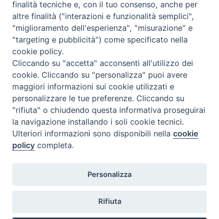
finalità tecniche e, con il tuo consenso, anche per
altre finalità ("interazioni e funzionalità semplici",
"miglioramento dell'esperienza", "misurazione" e
"targeting e pubblicità") come specificato nella
cookie policy.
Cliccando su "accetta" acconsenti all'utilizzo dei
cookie. Cliccando su "personalizza" puoi avere
maggiori informazioni sui cookie utilizzati e
personalizzare le tue preferenze. Cliccando su
SEDE
"rifiuta" o chiudendo questa informativa proseguirai
Piazza Mario Dottori, 14
la navigazione installando i soli cookie tecnici.
02047 Poggio Mirteto (Rieti)
Ulteriori informazioni sono disponibili nella
cookie
policy
completa.
CONTATTI
Personalizza
diocesi@diocesisabina.it
0765.24019
Rifiuta