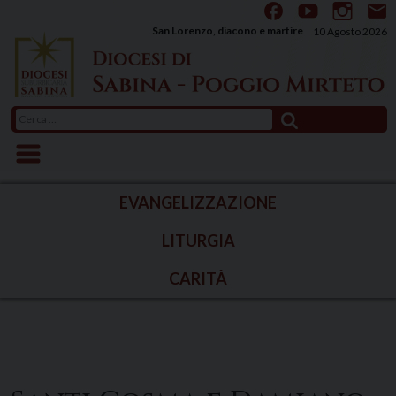
Skip
to
San Lorenzo, diacono e martire
10 Agosto 2026
content
Ricerca
per:
EVANGELIZZAZIONE
LITURGIA
CARITÀ