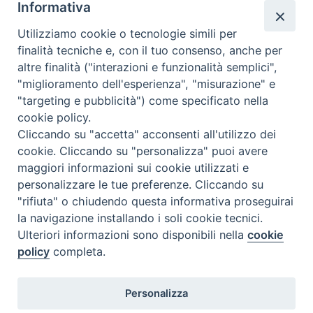
Parroco
presso
Sant’Antonino Martire
Informativa
Parroco
presso
Nostra Signora di Fatima
Utilizziamo cookie o tecnologie simili per
finalità tecniche e, con il tuo consenso, anche per
altre finalità ("interazioni e funzionalità semplici",
"miglioramento dell'esperienza", "misurazione" e
"targeting e pubblicità") come specificato nella
cookie policy.
Cliccando su "accetta" acconsenti all'utilizzo dei
cookie. Cliccando su "personalizza" puoi avere
maggiori informazioni sui cookie utilizzati e
personalizzare le tue preferenze. Cliccando su
SEDE
"rifiuta" o chiudendo questa informativa proseguirai
Piazza Mario Dottori, 14
la navigazione installando i soli cookie tecnici.
02047 Poggio Mirteto (Rieti)
Ulteriori informazioni sono disponibili nella
cookie
policy
completa.
CONTATTI
Personalizza
diocesi@diocesisabina.it