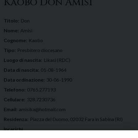
Kaobo Don Amisi
Titolo:
Don
Nome:
Amisi
Cognome:
Kaobo
Tipo:
Presbitero diocesano
Luogo di nascita:
Likasi (RDC)
Data di nascita:
01-08-1964
Data ordinazione:
30-06-1990
Telefono:
0765.277193
Cellulare:
328.7230736
Email:
amisika@hotmail.com
Residenza:
Piazza del Duomo, 02032 Fara in Sabina (RI)
Incarichi