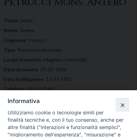
Petrucci Mons. Antero
Titolo:
Mons.
Nome:
Antero
Cognome:
Petrucci
Tipo:
Presbitero diocesano
Luogo di nascita:
Magliano Sabina (RI)
Data di nascita:
29-02-1928
Data ordinazione:
13-07-1952
Cellulare:
333.4550487
Residenza:
RSA Maria Immacolata, Piazza Roma, 5, 00017
Informativa
Nerola (RM)
Utilizziamo cookie o tecnologie simili per
finalità tecniche e, con il tuo consenso, anche per
altre finalità ("interazioni e funzionalità semplici",
"miglioramento dell'esperienza", "misurazione" e