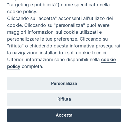
"targeting e pubblicità") come specificato nella
cookie policy.
Cliccando su "accetta" acconsenti all'utilizzo dei
cookie. Cliccando su "personalizza" puoi avere
maggiori informazioni sui cookie utilizzati e
personalizzare le tue preferenze. Cliccando su
SEDE
"rifiuta" o chiudendo questa informativa proseguirai
Piazza Mario Dottori, 14
la navigazione installando i soli cookie tecnici.
02047 Poggio Mirteto (Rieti)
Ulteriori informazioni sono disponibili nella
cookie
policy
completa.
CONTATTI
Personalizza
diocesi@diocesisabina.it
0765.24019
Rifiuta
NOTE LEGALI:
Accetta
consulta da qui
Preferenze Cookie