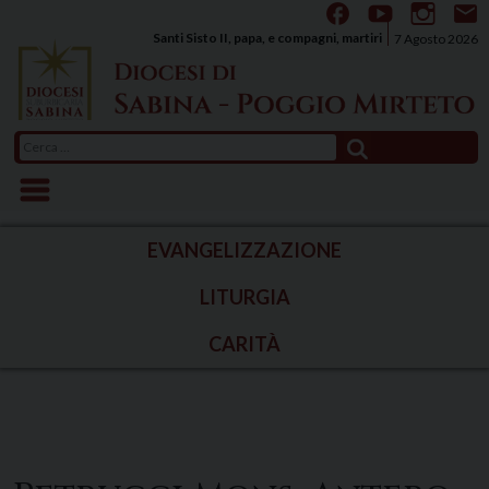
Skip
to
Santi Sisto II, papa, e compagni, martiri
7 Agosto 2026
content
Ricerca
per:
EVANGELIZZAZIONE
LITURGIA
CARITÀ