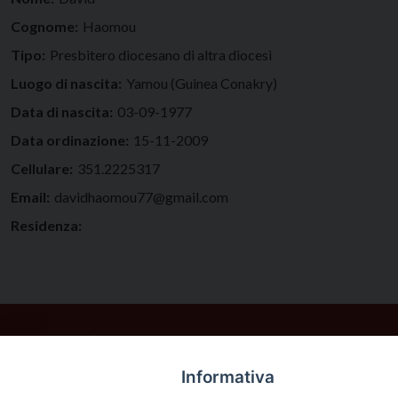
Cognome:
Haomou
Tipo:
Presbitero diocesano di altra diocesi
Luogo di nascita:
Yamou (Guinea Conakry)
Data di nascita:
03-09-1977
Data ordinazione:
15-11-2009
Cellulare:
351.2225317
Email:
davidhaomou77@gmail.com
Residenza:
Informativa