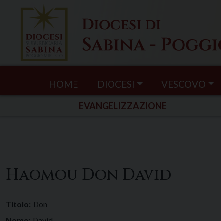
Skip
to
content
HOME
DIOCESI
VESCOVO
EVANGELIZZAZIONE
Haomou Don David
Titolo:
Don
Nome:
David