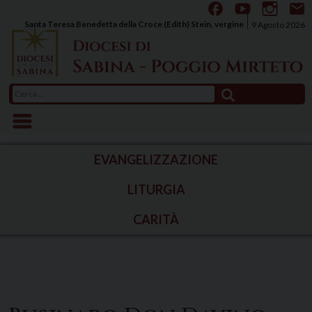
Skip
to
Santa Teresa Benedetta della Croce (Edith) Stein, vergine
9 Agosto 2026
content
Ricerca
per:
EVANGELIZZAZIONE
LITURGIA
CARITÀ