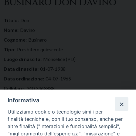
Businaro Don Davino
Titolo:
Don
Nome:
Davino
Cognome:
Businaro
Tipo:
Presbitero quiescente
Luogo di nascita:
Monselice (PD)
Data di nascita:
01-07-1938
Data ordinazione:
04-07-1965
Cellulare:
340.3363888
Email:
davino.businaro@gmail.com
Informativa
Residenza:
Utilizziamo cookie o tecnologie simili per
finalità tecniche e, con il tuo consenso, anche per
altre finalità ("interazioni e funzionalità semplici",
"miglioramento dell'esperienza", "misurazione" e