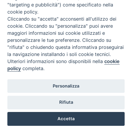
"targeting e pubblicità") come specificato nella
cookie policy.
Cliccando su "accetta" acconsenti all'utilizzo dei
cookie. Cliccando su "personalizza" puoi avere
maggiori informazioni sui cookie utilizzati e
personalizzare le tue preferenze. Cliccando su
SEDE
"rifiuta" o chiudendo questa informativa proseguirai
Piazza Mario Dottori, 14
la navigazione installando i soli cookie tecnici.
02047 Poggio Mirteto (Rieti)
Ulteriori informazioni sono disponibili nella
cookie
policy
completa.
CONTATTI
Personalizza
diocesi@diocesisabina.it
0765.24019
Rifiuta
NOTE LEGALI:
Accetta
consulta da qui
Preferenze Cookie