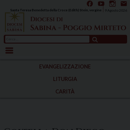
Skip
to
Santa Teresa Benedetta della Croce (Edith) Stein, vergine
9 Agosto 2026
content
Ricerca
per:
EVANGELIZZAZIONE
LITURGIA
CARITÀ