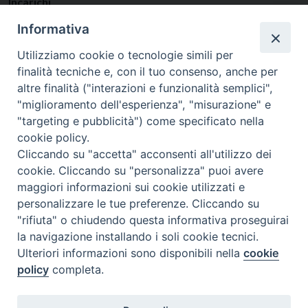
Incarichi
Parroco
presso
Sacra Famiglia
Informativa
VICE RETTORE
Presso
Pontificio Collegio Leoniano
Utilizziamo cookie o tecnologie simili per
finalità tecniche e, con il tuo consenso, anche per
altre finalità ("interazioni e funzionalità semplici",
"miglioramento dell'esperienza", "misurazione" e
"targeting e pubblicità") come specificato nella
cookie policy.
Cliccando su "accetta" acconsenti all'utilizzo dei
cookie. Cliccando su "personalizza" puoi avere
maggiori informazioni sui cookie utilizzati e
personalizzare le tue preferenze. Cliccando su
SEDE
"rifiuta" o chiudendo questa informativa proseguirai
Piazza Mario Dottori, 14
la navigazione installando i soli cookie tecnici.
02047 Poggio Mirteto (Rieti)
Ulteriori informazioni sono disponibili nella
cookie
policy
completa.
CONTATTI