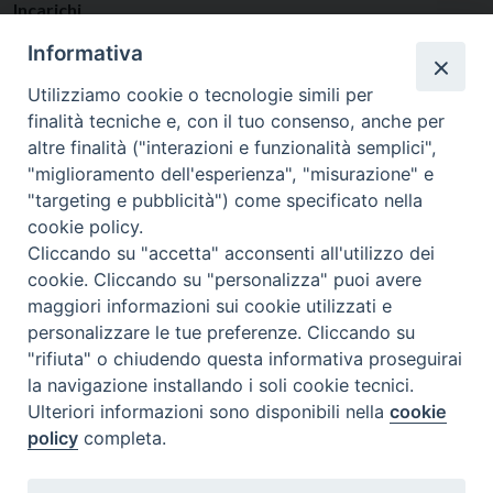
Incarichi
VESCOVO (USARE CODICI SPECIFICI)
Presso
Diocesi
Informativa
Suburbicaria Sabina-Poggio Mirteto
Utilizziamo cookie o tecnologie simili per
finalità tecniche e, con il tuo consenso, anche per
altre finalità ("interazioni e funzionalità semplici",
"miglioramento dell'esperienza", "misurazione" e
"targeting e pubblicità") come specificato nella
cookie policy.
Cliccando su "accetta" acconsenti all'utilizzo dei
cookie. Cliccando su "personalizza" puoi avere
maggiori informazioni sui cookie utilizzati e
personalizzare le tue preferenze. Cliccando su
SEDE
"rifiuta" o chiudendo questa informativa proseguirai
Piazza Mario Dottori, 14
la navigazione installando i soli cookie tecnici.
02047 Poggio Mirteto (Rieti)
Ulteriori informazioni sono disponibili nella
cookie
policy
completa.
CONTATTI