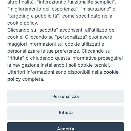
altre finalità ("interazioni e funzionalità semplici",
"miglioramento dell'esperienza", "misurazione" e
"targeting e pubblicità") come specificato nella
cookie policy.
Cliccando su "accetta" acconsenti all'utilizzo dei
cookie. Cliccando su "personalizza" puoi avere
maggiori informazioni sui cookie utilizzati e
personalizzare le tue preferenze. Cliccando su
SEDE
"rifiuta" o chiudendo questa informativa proseguirai
Piazza Mario Dottori, 14
la navigazione installando i soli cookie tecnici.
02047 Poggio Mirteto (Rieti)
Ulteriori informazioni sono disponibili nella
cookie
policy
completa.
CONTATTI
Personalizza
diocesi@diocesisabina.it
0765.24019
Rifiuta
NOTE LEGALI:
Accetta