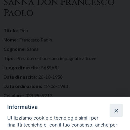
Sanna Don Francesco
Paolo
Titolo:
Don
Nome:
Francesco Paolo
Cognome:
Sanna
Tipo:
Presbitero diocesano impegnato altrove
Luogo di nascita:
SASSARI
Data di nascita:
26-10-1958
Data ordinazione:
12-06-1983
Cellulare:
338.9959213
Email:
fpsanna@libero.it
Informativa
Residenza:
Utilizziamo cookie o tecnologie simili per
finalità tecniche e, con il tuo consenso, anche per